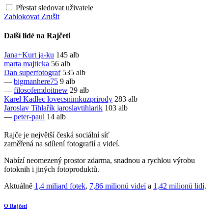
Přestat sledovat uživatele
Zablokovat
Zrušit
Další lidé na Rajčeti
Jana+Kurt
ja-ku
145 alb
marta
majticka
56 alb
Dan
superfotograf
535 alb
—
bigmanhere75
9 alb
—
filosofemdoitnew
29 alb
Karel Kadlec
lovecsnimkuzprirody
283 alb
Jaroslav Tihlařík
jaroslavtihlarik
103 alb
—
peter-paul
14 alb
Rajče je největší česká sociální síť
zaměřená na sdílení fotografií a videí.
Nabízí neomezený prostor zdarma, snadnou a rychlou výrobu
fotoknih i jiných fotoproduktů.
Aktuálně
1,4 miliard fotek
,
7,86 milionů videí
a
1,42 milionů lidí
.
O Rajčeti