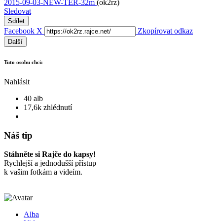
2015-09-03-NEW-TER-32m
(ok2rz)
Sledovat
Sdílet
Facebook
X
Zkopírovat odkaz
Další
Tuto osobu chci:
Nahlásit
40 alb
17,6k zhlédnutí
Náš tip
Stáhněte si Rajče do kapsy!
Rychlejší a jednodušší přístup
k vašim fotkám a videím.
Alba